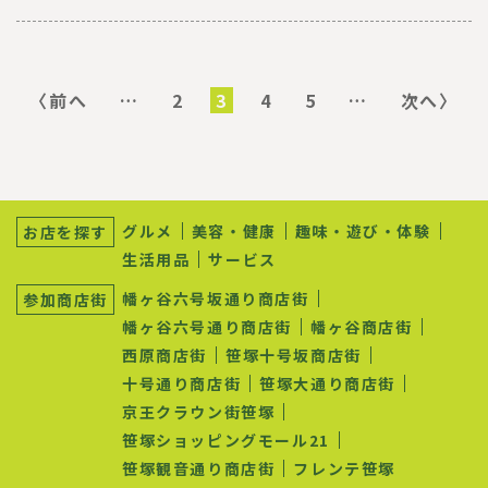
ペ
ー
前
〈前へ
…
ペ
2
カ
3
ペ
4
ペ
5
…
次
次へ〉
ジ
ペ
ー
レ
ー
ー
ペ
送
ー
ジ
ン
ジ
ジ
ー
り
ジ
ト
ジ
ペ
ー
サ
ジ
ブ
グルメ
美容・健康
趣味・遊び・体験
お店を探す
ナ
生活用品
サービス
ビ
ゲ
幡ヶ谷六号坂通り商店街
参加商店街
ー
シ
幡ヶ谷六号通り商店街
幡ヶ谷商店街
ョ
西原商店街
笹塚十号坂商店街
ン
十号通り商店街
笹塚大通り商店街
京王クラウン街笹塚
笹塚ショッピングモール21
笹塚観音通り商店街
フレンテ笹塚