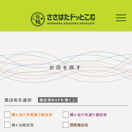
メ
イ
ン
コ
ン
テ
ン
ツ
に
移
動
お店を探す
商店街を選択
商店街MAPを開く
幡ヶ谷六号坂通り商店街
幡ヶ谷六号通り商店街
幡ヶ谷商店街
西原商店街