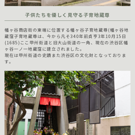
子供たちを優しく見守る子育地蔵尊
幡ヶ谷商店街の東端に位置する幡ヶ谷子育地蔵尊(幡ヶ谷地
蔵窪子育地蔵尊は、今から凡そ340年前貞亨3年10月15日
(1685)ここ甲州街道と旧大山街道の一角、現在の渋谷区幡
ヶ谷一ノ一地蔵窪に建立されました。
現在は甲州街道の史蹟また渋谷区の文化財となっておりま
す。