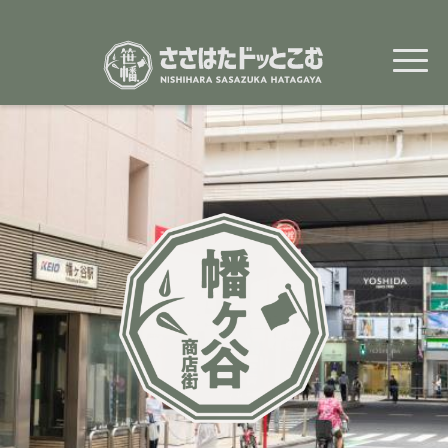
メ
イ
ン
コ
ン
テ
ン
ツ
に
移
動