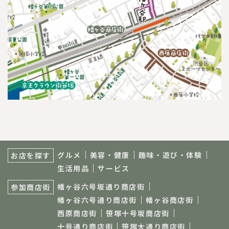
サ
ブ
グルメ
美容・健康
趣味・遊び・体験
お店を探す
ナ
生活用品
サービス
ビ
ゲ
幡ヶ谷六号坂通り商店街
参加商店街
ー
シ
幡ヶ谷六号通り商店街
幡ヶ谷商店街
ョ
西原商店街
笹塚十号坂商店街
ン
十号通り商店街
笹塚大通り商店街