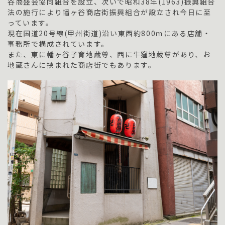
谷商盛会協同組合を設立、次いで昭和38年(1963)振興組合
法の施行により幡ヶ谷商店街振興組合が設立され今日に至
っています。
現在国道20号線(甲州街道)沿い東西約800ｍにある店舗・
事務所で構成されています。
また、東に幡ヶ谷子育地蔵尊、西に牛窪地蔵尊があり、お
地蔵さんに挟まれた商店街でもあります。