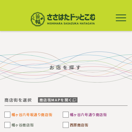
メ
イ
ン
コ
ン
テ
ン
ツ
に
移
動
お店を探す
商店街を選択
商店街MAPを開く
幡ヶ谷六号坂通り商店街
幡ヶ谷六号通り商店街
幡ヶ谷商店街
西原商店街