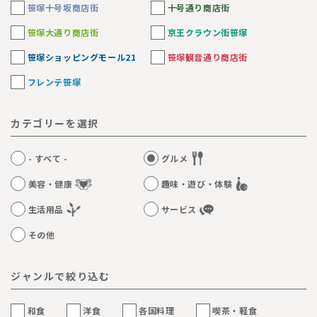
笹塚十号坂商店街
十号通り商店街
笹塚大通り商店街
京王クラウン街笹塚
笹塚ショッピングモール21
笹塚観音通り商店街
フレンテ笹塚
カテゴリーを選択
- すべて -
グルメ
美容・健康
趣味・遊び・体験
生活用品
サービス
その他
ジャンルで絞り込む
和食
洋食
各国料理
喫茶・軽食