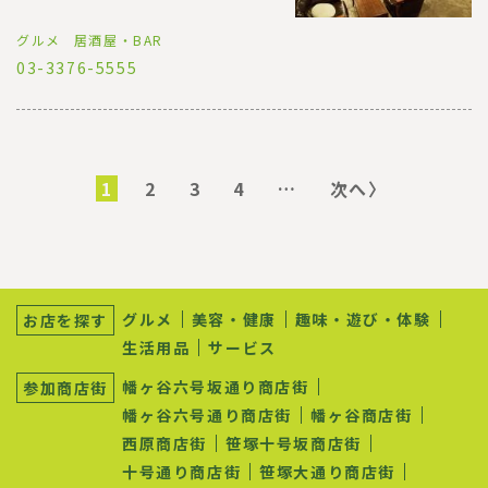
グルメ
居酒屋・BAR
03-3376-5555
ペ
ー
カ
1
ペ
2
ペ
3
ペ
4
…
次
次へ〉
ジ
レ
ー
ー
ー
ペ
送
ン
ジ
ジ
ジ
ー
り
ト
ジ
ペ
ー
サ
ジ
ブ
グルメ
美容・健康
趣味・遊び・体験
お店を探す
ナ
生活用品
サービス
ビ
ゲ
幡ヶ谷六号坂通り商店街
参加商店街
ー
シ
幡ヶ谷六号通り商店街
幡ヶ谷商店街
ョ
西原商店街
笹塚十号坂商店街
ン
十号通り商店街
笹塚大通り商店街