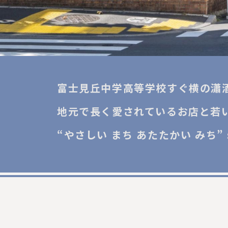
富士見丘中学高等学校すぐ横の
瀟
地元で長く愛されているお店と
若
“やさしい まち あたたかい みち” s