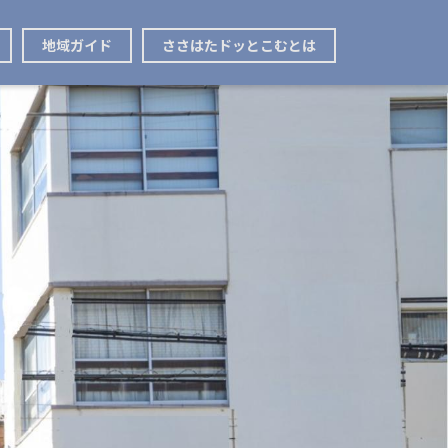
地域ガイド
ささはたドッとこむとは