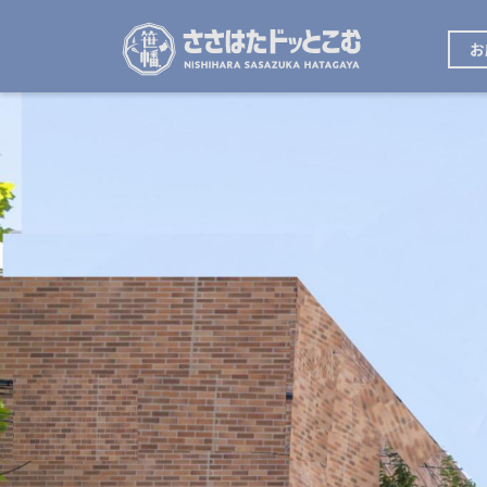
メ
イ
メ
ン
お
イ
コ
ン
ン
ナ
テ
ビ
ン
ゲ
ツ
ー
に
シ
移
ョ
動
ン