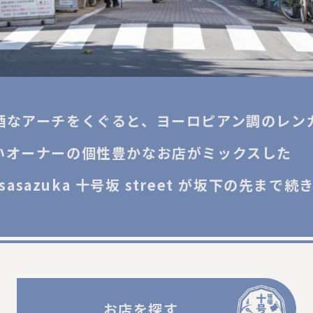
酒なアーチをくぐると、
ヨーロピアン調のレン
いオーナーの個性豊かなお店がミックスした
asazuka
十号坂 street が坂下の先まで続
お店を探す