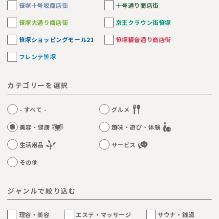
笹塚十号坂商店街
十号通り商店街
笹塚大通り商店街
京王クラウン街笹塚
笹塚ショッピングモール21
笹塚観音通り商店街
フレンテ笹塚
カテゴリーを選択
- すべて -
グルメ
美容・健康
趣味・遊び・体験
生活用品
サービス
その他
ジャンルで絞り込む
理容・美容
エステ・マッサージ
サウナ・銭湯