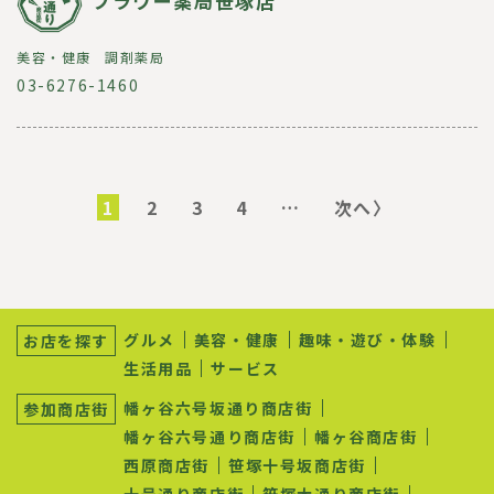
フラワー薬局笹塚店
美容・健康
調剤薬局
03-6276-1460
ペ
ー
カ
1
ペ
2
ペ
3
ペ
4
…
次
次へ〉
ジ
レ
ー
ー
ー
ペ
送
ン
ジ
ジ
ジ
ー
り
ト
ジ
ペ
ー
サ
ジ
ブ
グルメ
美容・健康
趣味・遊び・体験
お店を探す
ナ
生活用品
サービス
ビ
ゲ
幡ヶ谷六号坂通り商店街
参加商店街
ー
シ
幡ヶ谷六号通り商店街
幡ヶ谷商店街
ョ
西原商店街
笹塚十号坂商店街
ン
十号通り商店街
笹塚大通り商店街