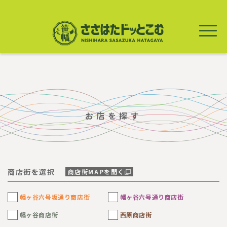
メ
イ
ン
コ
ン
テ
ン
ツ
に
移
動
お店を探す
商店街を選択
商店街MAPを開く
幡ヶ谷六号坂通り商店街
幡ヶ谷六号通り商店街
幡ヶ谷商店街
西原商店街