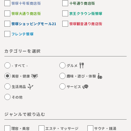
笹塚十号坂商店街
十号通り商店街
笹塚大通り商店街
京王クラウン街笹塚
笹塚ショッピングモール21
笹塚観音通り商店街
フレンテ笹塚
カテゴリーを選択
- すべて -
グルメ
美容・健康
趣味・遊び・体験
生活用品
サービス
その他
ジャンルで絞り込む
理容・美容
エステ・マッサージ
サウナ・銭湯