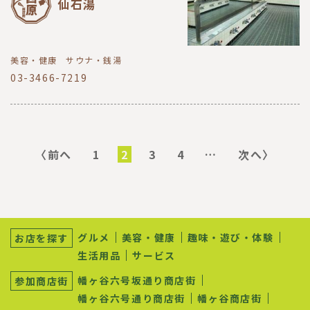
仙石湯
美容・健康
サウナ・銭湯
03-3466-7219
ペ
ー
前
〈前へ
ペ
1
カ
2
ペ
3
ペ
4
…
次
次へ〉
ジ
ペ
ー
レ
ー
ー
ペ
送
ー
ジ
ン
ジ
ジ
ー
り
ジ
ト
ジ
ペ
ー
サ
ジ
ブ
グルメ
美容・健康
趣味・遊び・体験
お店を探す
ナ
生活用品
サービス
ビ
ゲ
幡ヶ谷六号坂通り商店街
参加商店街
ー
シ
幡ヶ谷六号通り商店街
幡ヶ谷商店街