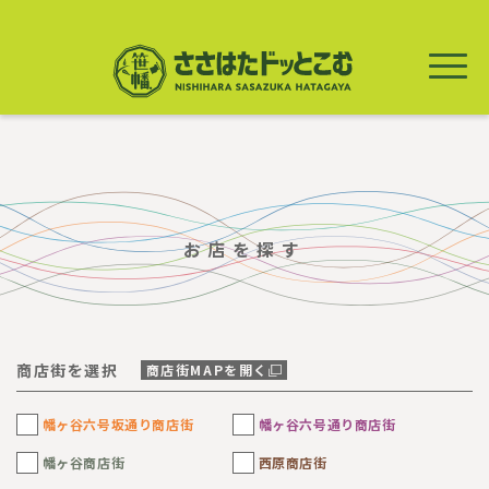
メ
イ
ン
コ
ン
テ
ン
ツ
に
移
動
お店を探す
商店街を選択
商店街MAPを開く
幡ヶ谷六号坂通り商店街
幡ヶ谷六号通り商店街
幡ヶ谷商店街
西原商店街