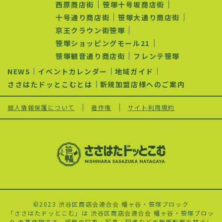
ョ
西原商店街
笹塚十号坂商店街
ン
十号通り商店街
笹塚大通り商店街
京王クラウン街笹塚
笹塚ショッピングモール21
笹塚観音通り商店街
フレンテ笹塚
NEWS
イベントカレンダー
地域ガイド
ささはたドッとこむとは
新規加盟店様へのご案内
個人情報保護について
著作権
サイト利用規約
©2023 渋谷区商店会連合会 幡ヶ谷・笹塚ブロック
「ささはたドッとこむ」は 渋谷区商店会連合会 幡ヶ谷・笹塚ブロッ
ク の著作物です。掲載の記事・写真・図表などの無断転載を禁止し