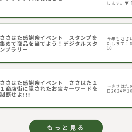
します。▼ 
ささはた感謝祭イベント スタンプを
今年もささ
集めて商品を当てよう！デジタルスタ
たします！開催
10…
ンプラリー
ささはた感謝祭イベント ささはた１
～ささはた感
１商店街に隠されたお宝キーワードを
日2024年1
制覇せよ!!!
もっと見る