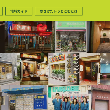
地域ガイド
ささはたドッとこむとは