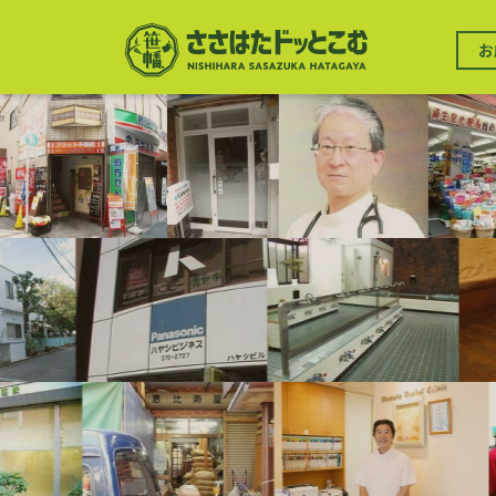
メ
イ
メ
ン
お
イ
コ
ン
ン
ナ
テ
ビ
ン
ゲ
ツ
ー
に
シ
移
ョ
動
ン