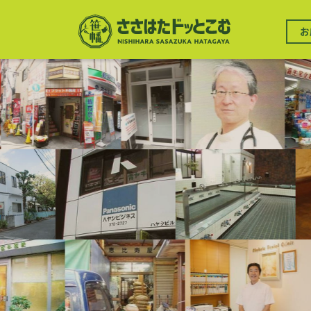
メ
イ
メ
ン
お
イ
コ
ン
ン
ナ
テ
ビ
ン
ゲ
ツ
ー
に
シ
移
ョ
動
ン