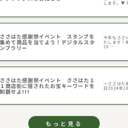
します。▼ 
ささはた感謝祭イベント スタンプを
今年もささ
集めて商品を当てよう！デジタルスタ
たします！開催
10…
ンプラリー
ささはた感謝祭イベント ささはた１
～ささはた感
１商店街に隠されたお宝キーワードを
日2024年1
制覇せよ!!!
もっと見る