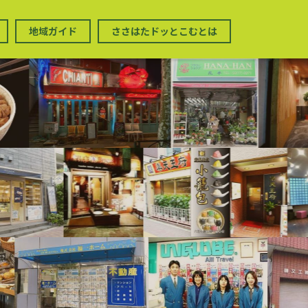
地域ガイド
ささはたドッとこむとは