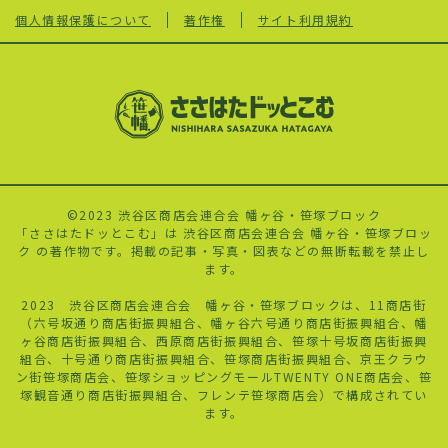
個人情報保護について
著作権
サイト利用規約
©2023 渋谷区商店会連合会 幡ヶ谷・笹塚ブロック
「ささはたドッとこむ」は 渋谷区商店会連合会 幡ヶ谷・笹塚ブロッ
ク の著作物です。掲載の記事・写真・図表などの無断転載を禁止し
ます。
2023 渋谷区商店会連合会 幡ヶ谷・笹塚ブロックは、11商店街
（六号坂通り商店街振興組合、幡ヶ谷六号通り商店街振興組合、幡
ヶ谷商店街振興組合、西原商店街振興組合、
笹塚十号
坂商店街振興
組合、十号通り商店街振興組合、笹塚商店街振興組合、京王クラウ
ン街笹塚商店会、笹塚ショッピングモールTWENTY ONE商店会、笹
塚観音通り商店街振興組合、フレンテ笹塚商店会）で構成されてい
ます。