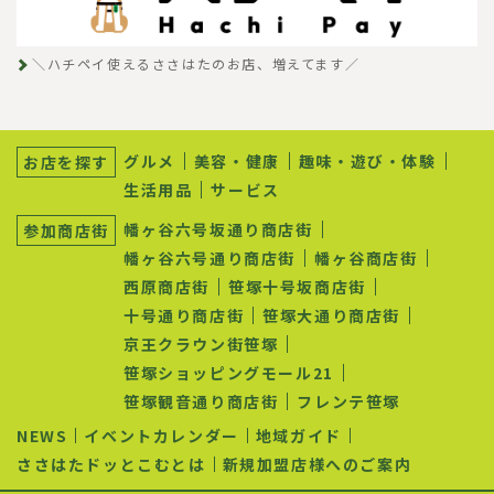
＼ハチペイ使えるささはたのお店、増えてます／
サ
ブ
グルメ
美容・健康
趣味・遊び・体験
お店を探す
ナ
生活用品
サービス
ビ
ゲ
幡ヶ谷六号坂通り商店街
参加商店街
ー
シ
幡ヶ谷六号通り商店街
幡ヶ谷商店街
ョ
西原商店街
笹塚十号坂商店街
ン
十号通り商店街
笹塚大通り商店街
京王クラウン街笹塚
笹塚ショッピングモール21
笹塚観音通り商店街
フレンテ笹塚
NEWS
イベントカレンダー
地域ガイド
ささはたドッとこむとは
新規加盟店様へのご案内