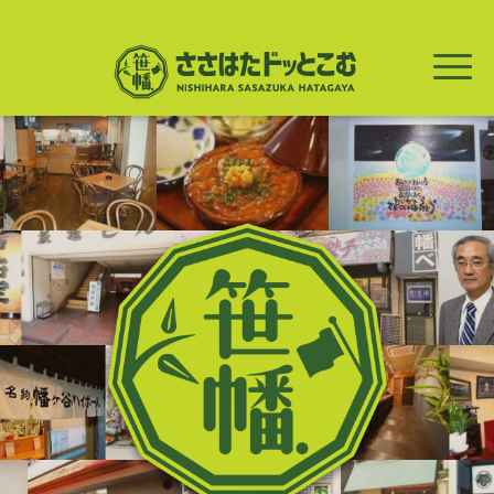
メ
イ
ン
コ
ン
テ
ン
ツ
に
移
動